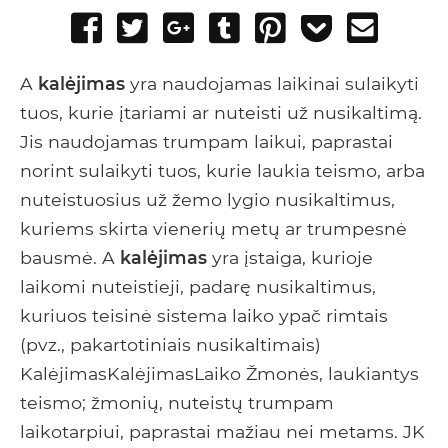
Share
Tweet
Share
Post
Pin
Add
Send
on
on
to
it
to
email
Facebook
Google+
Tumblr
Pocket
A
kalėjimas
yra naudojamas laikinai sulaikyti
tuos, kurie įtariami ar nuteisti už nusikaltimą.
Jis naudojamas trumpam laikui, paprastai
norint sulaikyti tuos, kurie laukia teismo, arba
nuteistuosius už žemo lygio nusikaltimus,
kuriems skirta vienerių metų ar trumpesnė
bausmė. A
kalėjimas
yra įstaiga, kurioje
laikomi nuteistieji, padarę nusikaltimus,
kuriuos teisinė sistema laiko ypač rimtais
(pvz., pakartotiniais nusikaltimais)
KalėjimasKalėjimasLaiko Žmonės, laukiantys
teismo; žmonių, nuteistų trumpam
laikotarpiui, paprastai mažiau nei metams. JK