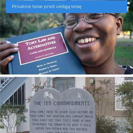
Privatinė teisė prieš viešąją teisę