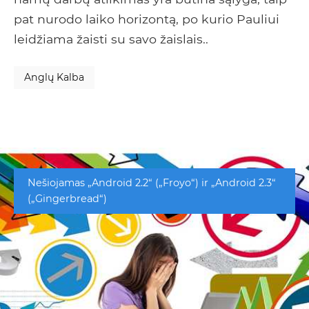
pat nurodo laiko horizontą, po kurio Pauliui
leidžiama žaisti su savo žaislais..
Anglų Kalba
Nešiojamas „Android 2.2“ („Froyo“) ir „Android 2.3“
(„Gingerbread“)