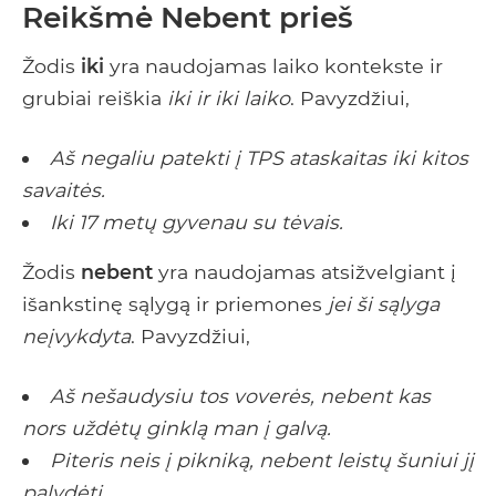
Reikšmė Nebent prieš
Žodis
iki
yra naudojamas laiko kontekste ir
grubiai reiškia
iki ir iki laiko
. Pavyzdžiui,
Aš negaliu patekti į TPS ataskaitas iki kitos
savaitės.
Iki 17 metų gyvenau su tėvais.
Žodis
nebent
yra naudojamas atsižvelgiant į
išankstinę sąlygą ir priemones
jei ši sąlyga
neįvykdyta
. Pavyzdžiui,
Aš nešaudysiu tos voverės, nebent kas
nors uždėtų ginklą man į galvą.
Piteris neis į pikniką, nebent leistų šuniui jį
palydėti.