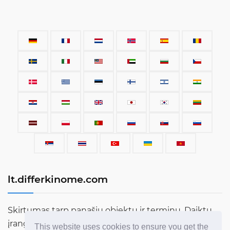
lt.differkinome.com
Skirtumas tarp panašių objektų ir terminų. Daiktų,
įrangos, automobilių, terminų, žmonių ir viso kito,
This website uses cookies to ensure you get the