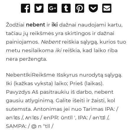
Share
Tweet
Share
Post
Pin
Add
Send
on
on
to
it
to
email
Facebook
Google+
Tumblr
Pocket
Žodžiai
nebent
ir
iki
dažnai naudojami kartu,
tačiau jų reikšmės yra skirtingos ir dažnai
painiojamos.
Nebent
reiškia sąlygą, kurios tuo
metu nesilaikoma
iki
reiškia, kad laiko riba
nėra peržengta.
NebentIkiReikšmė Išskyrus nurodytą sąlygą.
Iki (kažkas vyksta) laiko; Prieš (laikas).
Pavyzdys Aš pasitraukiu iš darbo, nebent
gausiu atlyginimą. Galite išeiti ir žaisti, kol
sutemsta. Antonimas jei nuo Tarimas IPA: /
ənˈlɛs /, ʌnˈlɛs / enPR: ŭntĭl ', IPA: / ənˈtɪl /,
SAMPA: / @ n "tIl /