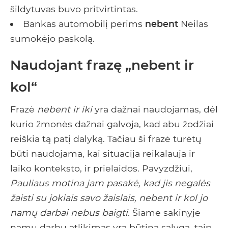
šildytuvas buvo pritvirtintas.
Bankas automobilį perims
nebent
Neilas
sumokėjo paskolą.
Naudojant frazę „nebent ir
kol“
Frazė
nebent ir iki
yra dažnai naudojamas, dėl
kurio žmonės dažnai galvoja, kad abu žodžiai
reiškia tą patį dalyką. Tačiau ši frazė turėtų
būti naudojama, kai situacija reikalauja ir
laiko konteksto, ir prielaidos. Pavyzdžiui,
Pauliaus motina jam pasakė, kad jis negalės
žaisti su jokiais savo žaislais, nebent ir kol jo
namų darbai nebus baigti.
Šiame sakinyje
namų darbų atlikimas yra būtina sąlyga, taip