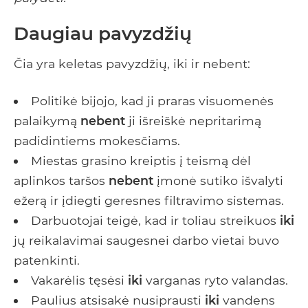
Daugiau pavyzdžių
Čia yra keletas pavyzdžių, iki ir nebent:
Politikė bijojo, kad ji praras visuomenės
palaikymą
nebent
ji išreiškė nepritarimą
padidintiems mokesčiams.
Miestas grasino kreiptis į teismą dėl
aplinkos taršos
nebent
įmonė sutiko išvalyti
ežerą ir įdiegti geresnes filtravimo sistemas.
Darbuotojai teigė, kad ir toliau streikuos
iki
jų reikalavimai saugesnei darbo vietai buvo
patenkinti.
Vakarėlis tęsėsi
iki
varganas ryto valandas.
Paulius atsisakė nusiprausti
iki
vandens