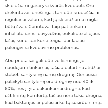
skleidžiami garai yra švarūs kvėpuoti. Oro
drėkintuvai, priešingai, turi būti kruopščiai ir
reguliariai valomi, kad jų skleidžiama migla
būtų švari. Garintuvai taip pat tinkami
inhaliatoriams, pavyzdžiui, eukalipto aliejaus
lašai, kurie, kai kurie teigia, dar labiau
palengvina kvėpavimo problemas.
Abu prietaisai gali būti veiksmingi, jei
naudojami tinkamai, tačiau patartina atidžiai
stebėti santykinę namų drėgmę. Geriausia
palaikyti santykinę oro drėgmę nuo 40 iki
60%, nes ji yra pakankamai drėgna, kad
užtikrintų komfortą, tačiau nėra tokia drėgna,
kad bakterijos ar pelėsiai keltų susirūpinimą..