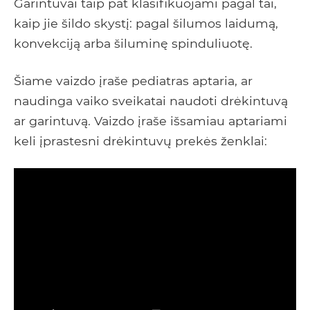
Garintuvai taip pat klasifikuojami pagal tai,
kaip jie šildo skystį: pagal šilumos laidumą,
konvekciją arba šiluminę spinduliuotę.
Šiame vaizdo įraše pediatras aptaria, ar
naudinga vaiko sveikatai naudoti drėkintuvą
ar garintuvą. Vaizdo įraše išsamiau aptariami
keli įprastesni drėkintuvų prekės ženklai: