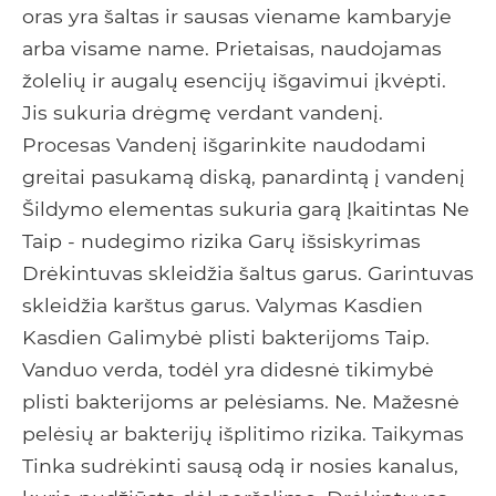
oras yra šaltas ir sausas viename kambaryje
arba visame name. Prietaisas, naudojamas
žolelių ir augalų esencijų išgavimui įkvėpti.
Jis sukuria drėgmę verdant vandenį.
Procesas Vandenį išgarinkite naudodami
greitai pasukamą diską, panardintą į vandenį
Šildymo elementas sukuria garą Įkaitintas Ne
Taip - nudegimo rizika Garų išsiskyrimas
Drėkintuvas skleidžia šaltus garus. Garintuvas
skleidžia karštus garus. Valymas Kasdien
Kasdien Galimybė plisti bakterijoms Taip.
Vanduo verda, todėl yra didesnė tikimybė
plisti bakterijoms ar pelėsiams. Ne. Mažesnė
pelėsių ar bakterijų išplitimo rizika. Taikymas
Tinka sudrėkinti sausą odą ir nosies kanalus,