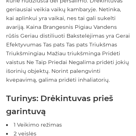
kurie nudžiūsta dėl peršalimo. Drėkintuvas
geriausiai veikia vaikų kambaryje. Netinka,
kai aplinkui yra vaikai, nes tai gali sukelti
avariją. Kaina Brangesnis Pigiau Vandens
rūšis Geriau distiliuoti Bakstelėjimas yra Gerai
Efektyvumas Tas pats Tas pats Triukšmas
Triukšmingiau Mažiau triukšminga Pridėti
vaistus Ne Taip Priedai Negalima pridėti jokių
išorinių objektų. Norint palengvinti
kvėpavimą, galima pridėti inhaliatorių.
Turinys: Drėkintuvas prieš
garintuvą
1 Veikimo režimas
2 veislės