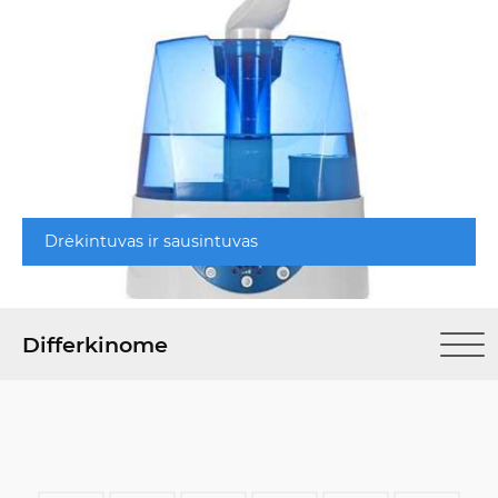
Drėkintuvas ir sausintuvas
Differkinome