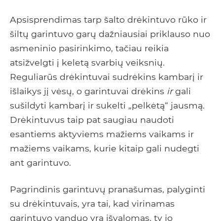
Apsisprendimas tarp šalto drėkintuvo rūko ir
šiltų garintuvo garų dažniausiai priklauso nuo
asmeninio pasirinkimo, tačiau reikia
atsižvelgti į keletą svarbių veiksnių.
Reguliarūs drėkintuvai sudrėkins kambarį ir
išlaikys jį vėsų, o garintuvai drėkins
ir
gali
sušildyti kambarį ir sukelti „pelkėtą“ jausmą.
Drėkintuvus taip pat saugiau naudoti
esantiems aktyviems mažiems vaikams ir
mažiems vaikams, kurie kitaip gali nudegti
ant garintuvo.
Pagrindinis garintuvų pranašumas, palyginti
su drėkintuvais, yra tai, kad virinamas
garintuvo vanduo yra išvalomas, ty jo