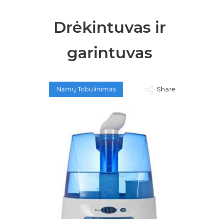
Drėkintuvas ir
garintuvas
Namų Tobulinimas
Share