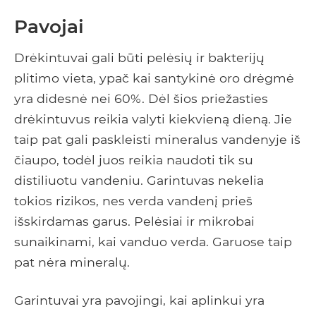
Pavojai
Drėkintuvai gali būti pelėsių ir bakterijų
plitimo vieta, ypač kai santykinė oro drėgmė
yra didesnė nei 60%. Dėl šios priežasties
drėkintuvus reikia valyti kiekvieną dieną. Jie
taip pat gali paskleisti mineralus vandenyje iš
čiaupo, todėl juos reikia naudoti tik su
distiliuotu vandeniu. Garintuvas nekelia
tokios rizikos, nes verda vandenį prieš
išskirdamas garus. Pelėsiai ir mikrobai
sunaikinami, kai vanduo verda. Garuose taip
pat nėra mineralų.
Garintuvai yra pavojingi, kai aplinkui yra