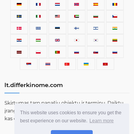
lt.differkinome.com
Skirtumas tarp panašių objektų ir terminų. Daiktų,
įrangos, automobilių, terminų, žmonių ir viso kito,
This website uses cookies to ensure you get the
kas egzistuoja šiame pasaulyje, palyginimas.
best experience on our website.
Learn more