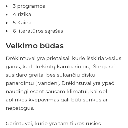
3 programos
4 rizika
5 Kaina
6 literatūros sąrašas
Veikimo būdas
Drėkintuvai yra prietaisai, kurie išskiria vėsius
garus, kad drėkintų kambario orą. Šie garai
susidaro greitai besisukančiu disku,
panardintu į vandenį. Drėkintuvai yra ypač
naudingi esant sausam klimatui, kai dėl
aplinkos kvėpavimas gali būti sunkus ar
nepatogus.
Garintuvai, kurie yra tam tikros rūšies