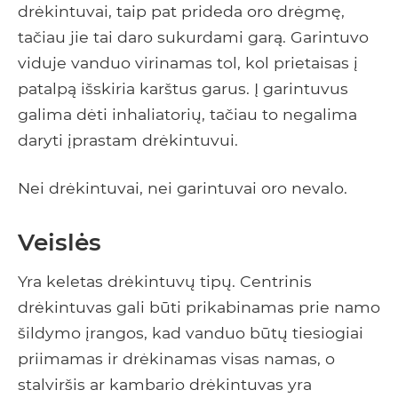
drėkintuvai, taip pat prideda oro drėgmę,
tačiau jie tai daro sukurdami garą. Garintuvo
viduje vanduo virinamas tol, kol prietaisas į
patalpą išskiria karštus garus. Į garintuvus
galima dėti inhaliatorių, tačiau to negalima
daryti įprastam drėkintuvui.
Nei drėkintuvai, nei garintuvai oro nevalo.
Veislės
Yra keletas drėkintuvų tipų. Centrinis
drėkintuvas gali būti prikabinamas prie namo
šildymo įrangos, kad vanduo būtų tiesiogiai
priimamas ir drėkinamas visas namas, o
stalviršis ar kambario drėkintuvas yra