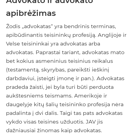
Advokato ir advokato
apibrėžimas
Žodis „advokatas“ yra bendrinis terminas,
apibūdinantis teisininkų profesiją. Anglijoje ir
Velse teisininkai yra advokatas arba
advokatas. Paprastai tariant, advokatas mato
bet kokius asmeninius teisinius reikalus
(testamentą, skyrybas, pareikšti ieškinį
darbdaviui, įsteigti įmonę ir pan.). Advokatas
pradeda žaisti, jei byla turi būti perduota
aukštesniems teismams. Amerikoje ir
daugelyje kitų šalių teisininko profesija nėra
padalinta į dvi dalis. Taigi tas pats advokatas
vykdo visas teisines užduotis. JAV jis
dažniausiai žinomas kaip advokatas.