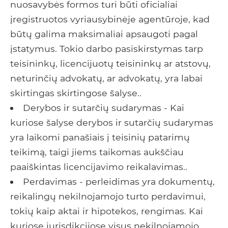
nuosavybės formos turi būti oficialiai
įregistruotos vyriausybinėje agentūroje, kad
būtų galima maksimaliai apsaugoti pagal
įstatymus. Tokio darbo pasiskirstymas tarp
teisininkų, licencijuotų teisininkų ar atstovų,
neturinčių advokatų, ar advokatų, yra labai
skirtingas skirtingose ​​šalyse..
Derybos ir sutarčių sudarymas - Kai
kuriose šalyse derybos ir sutarčių sudarymas
yra laikomi panašiais į teisinių patarimų
teikimą, taigi jiems taikomas aukščiau
paaiškintas licencijavimo reikalavimas..
Perdavimas - perleidimas yra dokumentų,
reikalingų nekilnojamojo turto perdavimui,
tokių kaip aktai ir hipotekos, rengimas. Kai
kuriose jurisdikcijose visus nekilnojamojo