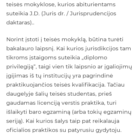
teisės mokyklose, kurios abiturientams
suteikia J.D. (Juris dr. / Jurisprudencijos
daktaras)..
Norint įstoti į teisės mokyklą, būtina turėti
bakalauro laipsnį. Kai kurios jurisdikcijos tam
tikroms įstaigoms suteikia „diplomo
privilegiją“, taigi vien tik laipsnio ar įgaliojimų
įgijimas iš tų institucijų yra pagrindinė
praktikuojančios teisės kvalifikacija. Tačiau
daugelyje šalių teisės studentas, prieš
gaudamas licenciją verstis praktika, turi
išlaikyti baro egzaminą (arba tokių egzaminų
seriją). Kai kurios šalys taip pat reikalauja
oficialios praktikos su patyrusiu gydytoju.