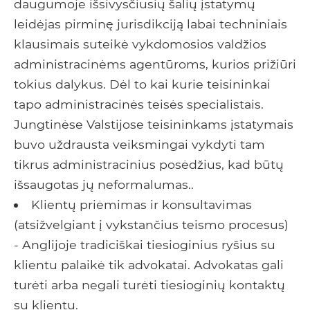
daugumoje išsivysčiusių šalių įstatymų
leidėjas pirminę jurisdikciją labai techniniais
klausimais suteikė vykdomosios valdžios
administracinėms agentūroms, kurios prižiūri
tokius dalykus. Dėl to kai kurie teisininkai
tapo administracinės teisės specialistais.
Jungtinėse Valstijose teisininkams įstatymais
buvo uždrausta veiksmingai vykdyti tam
tikrus administracinius posėdžius, kad būtų
išsaugotas jų neformalumas..
Klientų priėmimas ir konsultavimas
(atsižvelgiant į vykstančius teismo procesus)
- Anglijoje tradiciškai tiesioginius ryšius su
klientu palaikė tik advokatai. Advokatas gali
turėti arba negali turėti tiesioginių kontaktų
su klientu.