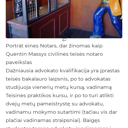
Porträt eines Notars, dar žinomas kaip
Quentin Massys civilinės teisės notaro
paveikslas
Dažniausia advokato kvalifikacija yra įprastas
teisės bakalauro laipsnis, po to advokatas
studijuoja vienerių metų kursą, vadinamą
Teisinės praktikos kursu, ir po to turi atlikti
dvejų metų pameistrystę su advokatu,
vadinamu mokymo sutartimi (tačiau vis dar
plačiai vadinamas straipsniai). Baigęs