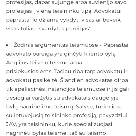
profesijas, dabar sujungė arba suvienijo savo
profesijas į vieną teisininkų tipą. Advokatui
paprastai leidžiama vykdyti visas ar beveik
visas toliau išvardytas pareigas:
Žodinis argumentas teismuose - Paprastai
advokato pareiga yra ginčyti kliento bylą
Anglijos teismo teisme arba
prisiekusiesiems. Tačiau riba tarp advokatų ir
advokatų pasikeitė. Šiandien advokatas dirba
tik apeliacinės instancijos teismuose ir jis gali
tiesiogiai varžytis su advokatais daugelyje
bylų nagrinėjimo teismų. Šalyse, turinčiose
sulietuvėjusią teisininko profesiją, pavyzdžiui,
JAV, yra teisininkų, kurie specializuojasi
nagrinėti bylas teisme, tačiau teismo