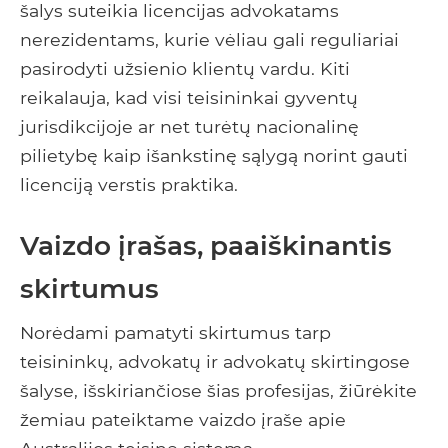
šalys suteikia licencijas advokatams
nerezidentams, kurie vėliau gali reguliariai
pasirodyti užsienio klientų vardu. Kiti
reikalauja, kad visi teisininkai gyventų
jurisdikcijoje ar net turėtų nacionalinę
pilietybę kaip išankstinę sąlygą norint gauti
licenciją verstis praktika.
Vaizdo įrašas, paaiškinantis
skirtumus
Norėdami pamatyti skirtumus tarp
teisininkų, advokatų ir advokatų skirtingose ​​
šalyse, išskiriančiose šias profesijas, žiūrėkite
žemiau pateiktame vaizdo įraše apie