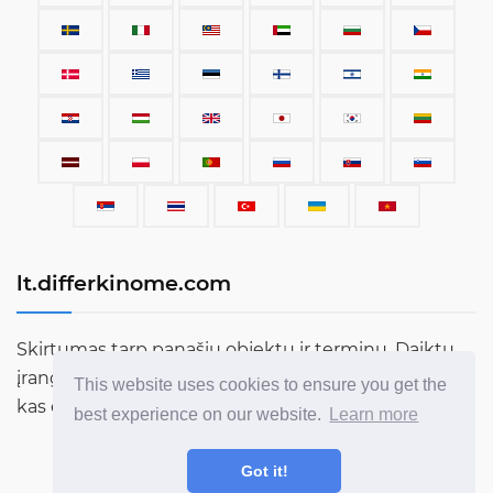
lt.differkinome.com
Skirtumas tarp panašių objektų ir terminų. Daiktų,
įrangos, automobilių, terminų, žmonių ir viso kito,
This website uses cookies to ensure you get the
kas egzistuoja šiame pasaulyje, palyginimas.
best experience on our website.
Learn more
Got it!