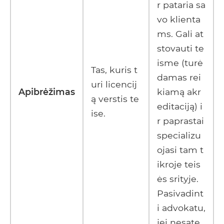
r pataria sa
vo klienta
ms. Gali at
stovauti te
isme (turė
Tas, kuris t
damas rei
uri licencij
Apibrėžimas
kiamą akr
ą verstis te
editaciją) i
ise.
r paprastai
specializu
ojasi tam t
ikroje teis
ės srityje.
Pasivadint
i advokatu,
jei nesate