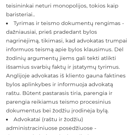
teisininkai neturi monopolijos, tokios kaip
baristeriai..
Tyrimas ir teismo dokumentų rengimas -
dažniausiai, prieš pradedant bylos
nagrinėjimą, tikimasi, kad advokatas trumpai
informuos teismą apie bylos klausimus. Dėl
žodinių argumentų jiems gali tekti atlikti
išsamius svarbių faktų ir įstatymų tyrimus.
Anglijoje advokatas iš kliento gauna faktines
bylos aplinkybes ir informuoja advokatą
raštu. Būtent pastarasis tiria, parengia ir
parengia reikiamus teismo procesinius
dokumentus bei žodžiu įrodinėja bylą.
Advokatai (raštu ir žodžiu)
administraciniuose posėdžiuose -