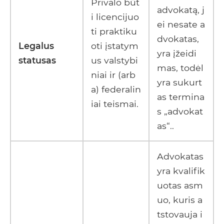
Privalo būt
advokatą, j
i licencijuo
ei nesate a
ti praktiku
dvokatas,
Legalus
oti įstatym
yra įžeidi
statusas
us valstybi
mas, todėl
niai ir (arb
yra sukurt
a) federalin
as termina
iai teismai.
s „advokat
as“..
Advokatas
yra kvalifik
uotas asm
uo, kuris a
tstovauja i