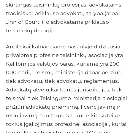
skirtingas teisininkų profesijas, advokatams
tradiciškai priklauso advokatų taryba (arba
„Inn of Court“), o advokatams priklauso
teisininkų draugija..
Angliškai kalbančiame pasaulyje didžiausia
privaloma profesinė teisininkų asociacija yra
Kalifornijos valstijos baras, kuriame yra 200
000 narių. Teismų ministerija dabar peržiūri
tiek advokatų, tiek advokatų, reglamentus.
Advokatų atveju kai kurios jurisdikcijos, tiek
teismai, tiek Teisingumo ministerija, tiesiogiai
prižiūri advokatų priėmimą, licencijavimą ir
reguliavimą, tuo tarpu kai kurie kiti suteikė
tokius įgaliojimus profesinei asociacijai, kuriai
turi priklausyti visi teisininkai. JAV tokios