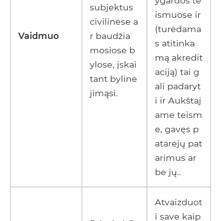
ygardos te
subjektus
ismuose ir
civilinėse a
(turėdama
Vaidmuo
r baudžia
s atitinka
mosiose b
mą akredit
ylose, įskai
aciją) tai g
tant bylinė
ali padaryt
jimąsi.
i ir Aukštaj
ame teism
e, gavęs p
atarėjų pat
arimus ar
be jų..
Atvaizduot
i save kaip