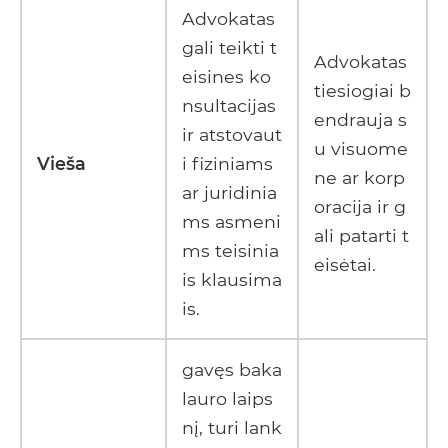
Advokatas
gali teikti t
Advokatas
eisines ko
tiesiogiai b
nsultacijas
endrauja s
ir atstovaut
u visuome
Vieša
i fiziniams
ne ar korp
ar juridinia
oracija ir g
ms asmeni
ali patarti t
ms teisinia
eisėtai.
is klausima
is.
gavęs baka
lauro laips
nį, turi lank