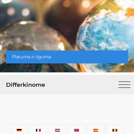
Platuma ir ilguma
Differkinome