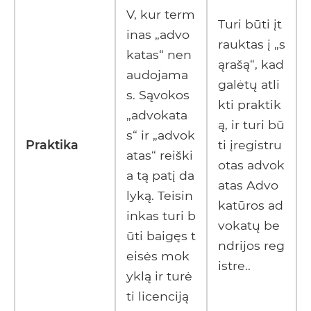
V, kur term
Turi būti įt
inas „advo
rauktas į „s
katas“ nen
ąrašą“, kad
audojama
galėtų atli
s. Sąvokos
kti praktik
„advokata
ą, ir turi bū
s“ ir „advok
Praktika
ti įregistru
atas“ reiški
otas advok
a tą patį da
atas Advo
lyką. Teisin
katūros ad
inkas turi b
vokatų be
ūti baigęs t
ndrijos reg
eisės mok
istre..
yklą ir turė
ti licenciją