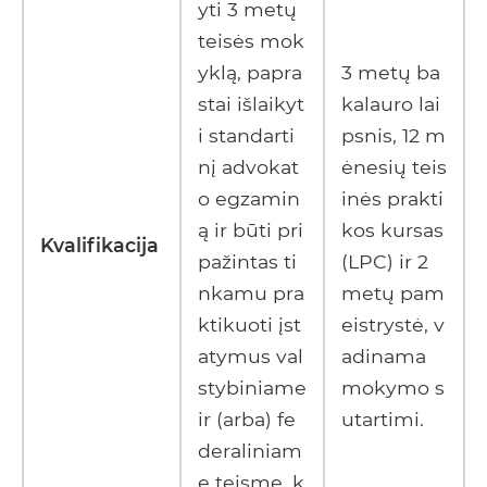
yti 3 metų
teisės mok
yklą, papra
3 metų ba
stai išlaikyt
kalauro lai
i standarti
psnis, 12 m
nį advokat
ėnesių teis
o egzamin
inės prakti
ą ir būti pri
kos kursas
Kvalifikacija
pažintas ti
(LPC) ir 2
nkamu pra
metų pam
ktikuoti įst
eistrystė, v
atymus val
adinama
stybiniame
mokymo s
ir (arba) fe
utartimi.
deraliniam
e teisme, k