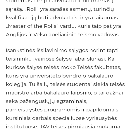
studentas tampa advokatu ir priimamas į
sąrašą. „Roll“ yra sąrašas asmenų, turinčių
kvalifikaciją būti advokatais, ir yra laikomas
„Master of the Rolls“ vardu, kuris taip pat yra
Anglijos ir Velso apeliacinio teismo vadovas..
Išankstinės išsilavinimo sąlygos norint tapti
teisininku įvairiose šalyse labai skiriasi. Kai
kuriose šalyse teisės moko Teisės fakultetas,
kuris yra universiteto bendrojo bakalauro
kolegija. Tų šalių teisės studentai siekia teisės
magistro arba bakalauro laipsnio, o tai dažnai
seka pažengusiųjų egzaminais,
pameistrystės programomis ir papildomais
kursiniais darbais specialiuose vyriausybės
institutuose. JAV teisės pirmiausia mokoma