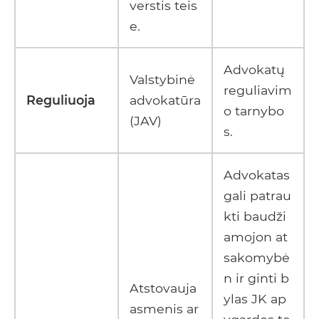
verstis teis
e.
Advokatų
Valstybinė
reguliavim
Reguliuoja
advokatūra
o tarnybo
(JAV)
s.
Advokatas
gali patrau
kti baudži
amojon at
sakomybė
n ir ginti b
Atstovauja
ylas JK ap
asmenis ar