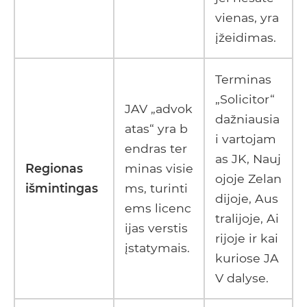
vienas, yra
įžeidimas.
Terminas
„Solicitor“
JAV „advok
dažniausia
atas“ yra b
i vartojam
endras ter
as JK, Nauj
Regionas
minas visie
ojoje Zelan
išmintingas
ms, turinti
dijoje, Aus
ems licenc
tralijoje, Ai
ijas verstis
rijoje ir kai
įstatymais.
kuriose JA
V dalyse.