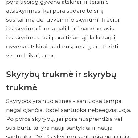
pora tiesiog gyvena atskirai, ir teisinis
atsiskyrimas, kai pora sudaro teisinį
susitarimą dėl gyvenimo skyrium. Trečioji
išsiskyrimo forma gali būti bandomasis
išsiskyrimas, kai pora tiriamąjį laikotarpį
gyvena atskirai, kad nuspręstų, ar atskirti
visam laikui, ar ne..
Skyrybų trukmė ir skyrybų
trukmė
Skyrybos yra nuolatinės - santuoka tampa
negaliojančia, todėl santuoka nebeegzistuoja.
Po poros skyrybų, jei pora nusprendžia vėl
susiburti, tai yra nauji santykiai ir nauja
santuoka. Dėl išsiskyrimo santuoka negalioja