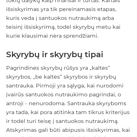
tokių dalykų kaip finansai ir turtas. Kartais
išsiskyrimas yra tik pereinamasis etapas,
kuris veda į santuokos nutraukimą arba
teisinį išsiskyrimą, todėl skyrybų metu kai
kurie klausimai nėra sprendžiami.
Skyrybų ir skyrybų tipai
Pagrindinės skyrybų rūšys yra „kaltės“
skyrybos, „be kaltės“ skyrybos ir skyrybų
santrauka. Pirmoji yra sąlyga, kai nurodomi
įvairūs santuokos nutraukimo pagrindai, o
antroji - nenurodoma. Santrauka skyryboms
yra tada, kai pora atitinka tam tikrus kriterijus
ir todėl turi teisę į santuokos nutraukimą.
Atskyrimas gali būti abipusis išsiskyrimas, kai