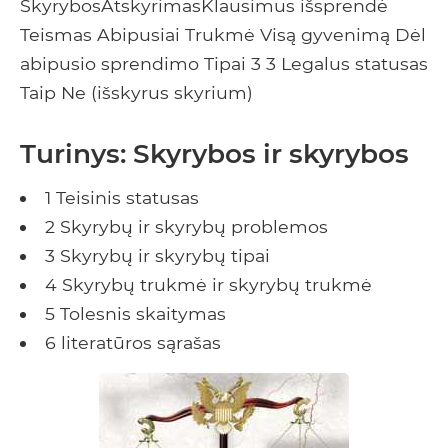
SkyrybosAtskyrimasKlausimus išsprendė
Teismas Abipusiai Trukmė Visą gyvenimą Dėl
abipusio sprendimo Tipai 3 3 Legalus statusas
Taip Ne (išskyrus skyrium)
Turinys: Skyrybos ir skyrybos
1 Teisinis statusas
2 Skyrybų ir skyrybų problemos
3 Skyrybų ir skyrybų tipai
4 Skyrybų trukmė ir skyrybų trukmė
5 Tolesnis skaitymas
6 literatūros sąrašas