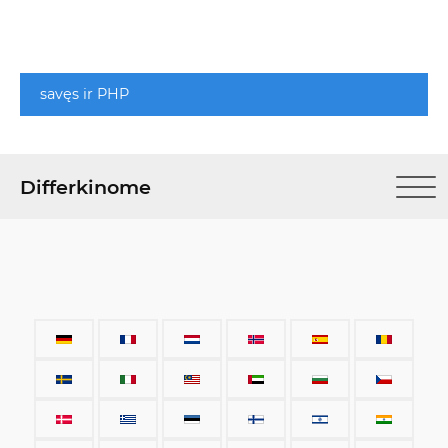
savęs ir PHP
Differkinome