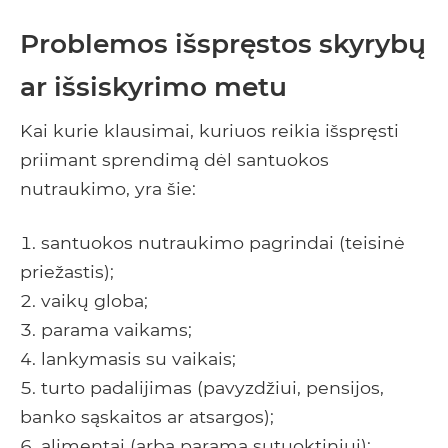
Problemos išspręstos skyrybų
ar išsiskyrimo metu
Kai kurie klausimai, kuriuos reikia išspręsti
priimant sprendimą dėl santuokos
nutraukimo, yra šie:
santuokos nutraukimo pagrindai (teisinė
priežastis);
vaikų globa;
parama vaikams;
lankymasis su vaikais;
turto padalijimas (pavyzdžiui, pensijos,
banko sąskaitos ar atsargos);
alimentai (arba parama sutuoktiniui);