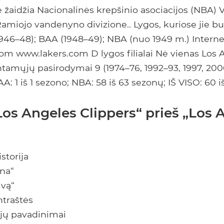
Jie žaidžia Nacionalinės krepšinio asociacijos (NBA) 
Ramiojo vandenyno divizione.. Lygos, kuriose jie 
1946–48); BAA (1948–49); NBA (nuo 1949 m.) Interne
om www.lakers.com D lygos filialai Nė vienas Los 
tamųjų pasirodymai 9 (1974–76, 1992–93, 1997, 2006
AA: 1 iš 1 sezono; NBA: 58 iš 63 sezonų; IŠ VISO: 60 
Los Angeles Clippers“ prieš „Los 
istorija
na“
lvą“
ntraštės
ijų pavadinimai