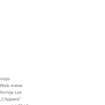
miojo
 1946 metai
fornija Los
 „Clippers“