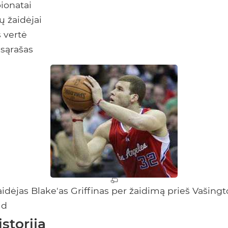
ionatai
ų žaidėjai
 vertė
 sąrašas
aidėjas Blake'as Griffinas per žaidimą prieš Vašing
 d
storija