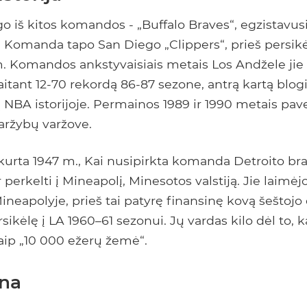
go iš kitos komandos - „Buffalo Braves“, egzistavus
. Komanda tapo San Diego „Clippers“, prieš persikė
. Komandos ankstyvaisiais metais Los Andžele jie
aitant 12-70 rekordą 86-87 sezone, antrą kartą blog
 NBA istorijoje. Permainos 1989 ir 1990 metais pa
aržybų varžove.
įkurta 1947 m., Kai nusipirkta komanda Detroito b
 perkelti į Mineapolį, Minesotos valstiją. Jie laimė
neapolyje, prieš tai patyrę finansinę kovą šeštoj
rsikėlę į LA 1960–61 sezonui. Jų vardas kilo dėl to,
ip „10 000 ežerų žemė“.
na