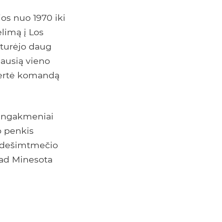
ios nuo 1970 iki
limą į Los
 turėjo daug
iausią vieno
vertė komandą
rangakmeniai
jo penkis
o dešimtmečio
 kad Minesota