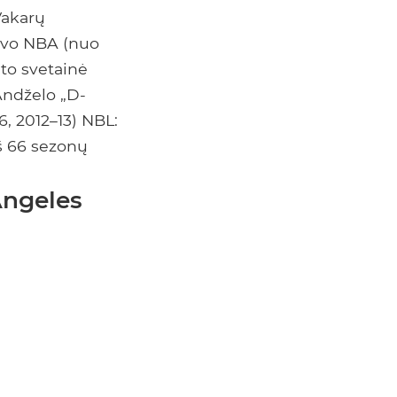
Vakarų
buvo NBA (nuo
to svetainė
Andželo „D-
, 2012–13) NBL:
iš 66 sezonų
Angeles