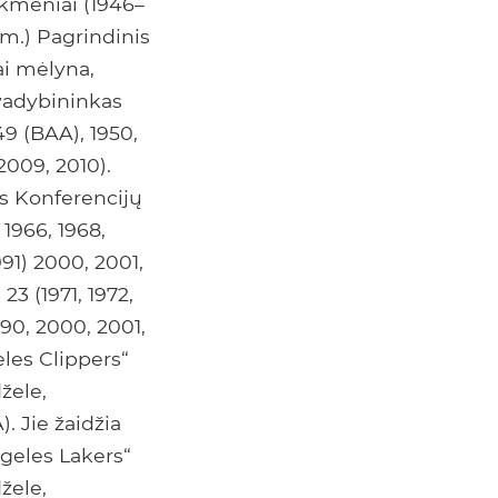
akmeniai (1946–
 m.) Pagrindinis
ai mėlyna,
 vadybininkas
9 (BAA), 1950,
 2009, 2010).
s Konferencijų
 1966, 1968,
1991) 2000, 2001,
3 (1971, 1972,
1990, 2000, 2001,
eles Clippers“
žele,
). Jie žaidžia
geles Lakers“
žele,