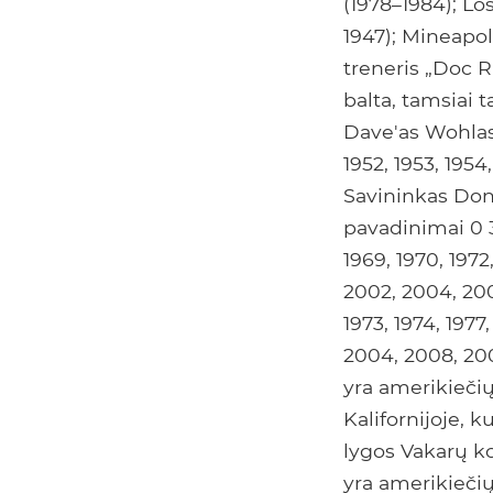
(1978–1984); Lo
1947); Mineapol
treneris „Doc 
balta, tamsiai 
Dave'as Wohlas
1952, 1953, 1954
Savininkas Don
pavadinimai 0 32
1969, 1970, 1972
2002, 2004, 200
1973, 1974, 1977
2004, 2008, 200
yra amerikiečių
Kalifornijoje, k
lygos Vakarų k
yra amerikiečių