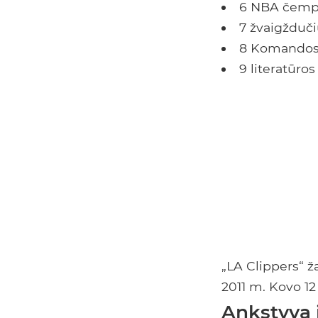
6 NBA čemp
7 žvaigžduči
8 Komandos
9 literatūros
„LA Clippers“ ž
2011 m. Kovo 12
Ankstyva i