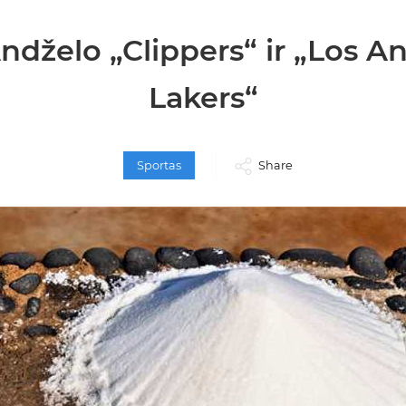
ndželo „Clippers“ ir „Los A
Lakers“
Sportas
Share