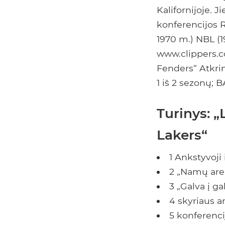
Kalifornijoje. 
konferencijos 
1970 m.) NBL (
www.clippers.c
Fenders“ Atkrin
1 iš 2 sezonų; B
Turinys: „
Lakers“
1 Ankstyvoji 
2 „Namų are
3 „Galva į ga
4 skyriaus a
5 konferenc