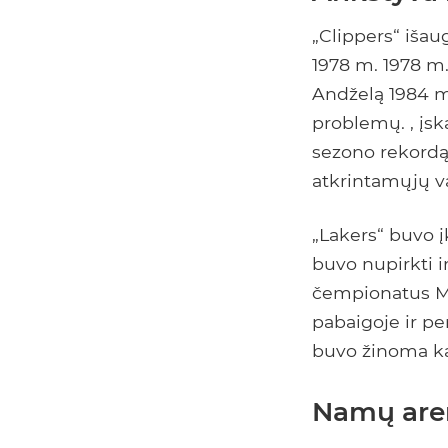
„Clippers“ išau
1978 m. 1978 m
Andželą 1984 m
problemų. , įsk
sezono rekordą
atkrintamųjų v
„Lakers“ buvo 
buvo nupirkti ir
čempionatus Mi
pabaigoje ir pe
buvo žinoma ka
Namų are