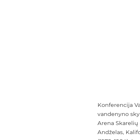
Konferencija V
vandenyno skyr
Arena Skarelių 
Andželas, Kalif