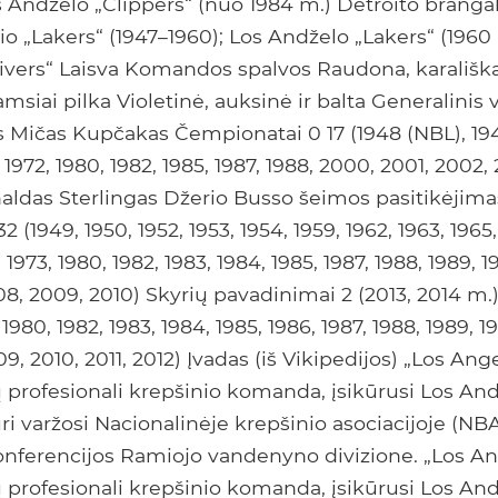
s Andželo „Clippers“ (nuo 1984 m.) Detroito brang
io „Lakers“ (1947–1960); Los Andželo „Lakers“ (1960
Rivers“ Laisva Komandos spalvos Raudona, karališk
tamsiai pilka Violetinė, auksinė ir balta Generalinis
 Mičas Kupčakas Čempionatai 0 17 (1948 (NBL), 194
, 1972, 1980, 1982, 1985, 1987, 1988, 2000, 2001, 2002,
aldas Sterlingas Džerio Busso šeimos pasitikėjima
 (1949, 1950, 1952, 1953, 1954, 1959, 1962, 1963, 1965,
, 1973, 1980, 1982, 1983, 1984, 1985, 1987, 1988, 1989, 
8, 2009, 2010) Skyrių pavadinimai 2 (2013, 2014 m.) 2
, 1980, 1982, 1983, 1984, 1985, 1986, 1987, 1988, 1989, 
9, 2010, 2011, 2012) Įvadas (iš Vikipedijos) „Los Ang
 profesionali krepšinio komanda, įsikūrusi Los And
uri varžosi Nacionalinėje krepšinio asociacijoje (NBA
onferencijos Ramiojo vandenyno divizione. „Los An
 profesionali krepšinio komanda, įsikūrusi Los And