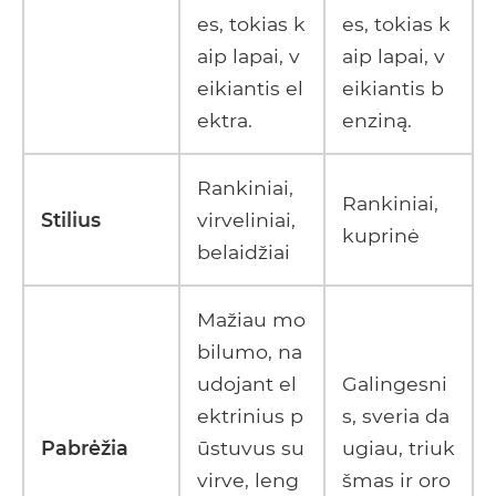
es, tokias k
es, tokias k
aip lapai, v
aip lapai, v
eikiantis el
eikiantis b
ektra.
enziną.
Rankiniai,
Rankiniai,
Stilius
virveliniai,
kuprinė
belaidžiai
Mažiau mo
bilumo, na
udojant el
Galingesni
ektrinius p
s, sveria da
Pabrėžia
ūstuvus su
ugiau, triuk
virve, leng
šmas ir oro