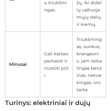
u triukšmi
žų, iki didel
ngas.
ių važiuoja
mųjų dalių
ir kiemų.
Triukšming
as, sunkus,
Gali kartais
brangesni
perkaisti ir
s, jam reika
Minusai
nustoti pūt
lingas benz
i.
inas, netvar
kingas, oro
tarša.
Turinys: elektriniai ir dujų