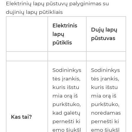
Elektrinių lapų pūstuvų palyginimas su
dujinių lapų pūtikliais
Elektrinis
Dujų lapų
lapų
pūstuvas
pūtiklis
Sodininkys
Sodininkys
tės įrankis,
tės įrankis,
kuris išstu
kuris išstu
mia orą iš
mia orą iš
purkštuko,
purkštuko,
kad galėtų
norėdamas
Kas tai?
pernešti ki
pernešti ki
emo šiukšl
emo šiukšl