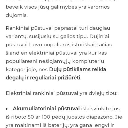
beveik visos jūsų galimybės yra varomos
dujomis.
Rankiniai pūstuvai paprastai turi daugiau
variantų, susijusių su galios tipu. Dujiniai
pūstuvai buvo populiarūs istoriškai, tačiau
šiandien elektriniai pūstuvai yra kur kas
populiaresni nešiojamųjų kompiuterių
kategorijoje, nes
Dujų pūtikliams reikia
degalų ir reguliariai prižiūrėti
.
Elektriniai rankiniai pūstuvai yra dviejų tipų:
Akumuliatoriniai pūstuvai
išlaisvinkite jus
iš riboto 50 ar 100 pėdų juostos diapazono. Jie
yra maitinami iš baterijų, yra gana lengvi ir