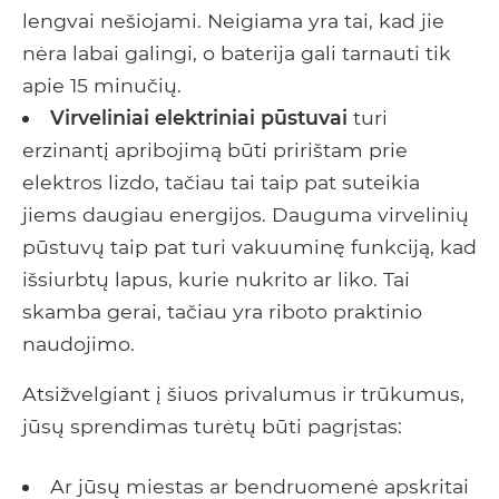
lengvai nešiojami. Neigiama yra tai, kad jie
nėra labai galingi, o baterija gali tarnauti tik
apie 15 minučių.
Virveliniai elektriniai pūstuvai
turi
erzinantį apribojimą būti pririštam prie
elektros lizdo, tačiau tai taip pat suteikia
jiems daugiau energijos. Dauguma virvelinių
pūstuvų taip pat turi vakuuminę funkciją, kad
išsiurbtų lapus, kurie nukrito ar liko. Tai
skamba gerai, tačiau yra riboto praktinio
naudojimo.
Atsižvelgiant į šiuos privalumus ir trūkumus,
jūsų sprendimas turėtų būti pagrįstas:
Ar jūsų miestas ar bendruomenė apskritai