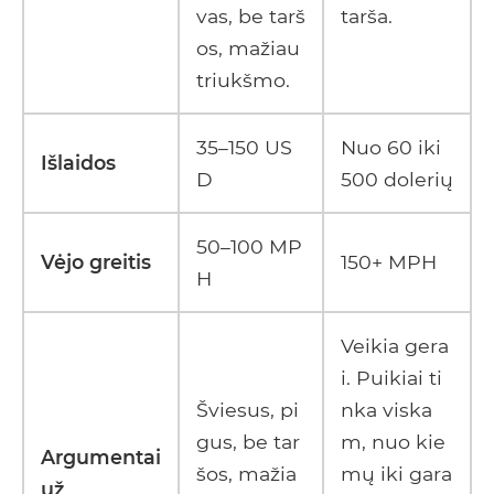
vas, be tarš
tarša.
os, mažiau
triukšmo.
35–150 US
Nuo 60 iki
Išlaidos
D
500 dolerių
50–100 MP
Vėjo greitis
150+ MPH
H
Veikia gera
i. Puikiai ti
Šviesus, pi
nka viska
gus, be tar
m, nuo kie
Argumentai
šos, mažia
mų iki gara
už