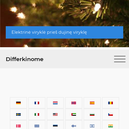
Elektrinė viryklė prieš dujinę viryklę
Differkinome