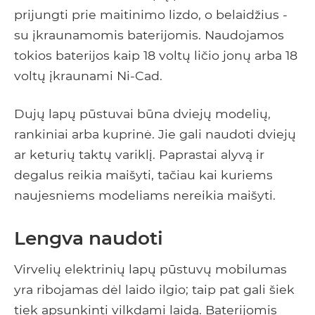
prijungti prie maitinimo lizdo, o belaidžius -
su įkraunamomis baterijomis. Naudojamos
tokios baterijos kaip 18 voltų ličio jonų arba 18
voltų įkraunami Ni-Cad.
Dujų lapų pūstuvai būna dviejų modelių,
rankiniai arba kuprinė. Jie gali naudoti dviejų
ar keturių taktų variklį. Paprastai alyvą ir
degalus reikia maišyti, tačiau kai kuriems
naujesniems modeliams nereikia maišyti.
Lengva naudoti
Virvelių elektrinių lapų pūstuvų mobilumas
yra ribojamas dėl laido ilgio; taip pat gali šiek
tiek apsunkinti vilkdami laidą. Baterijomis