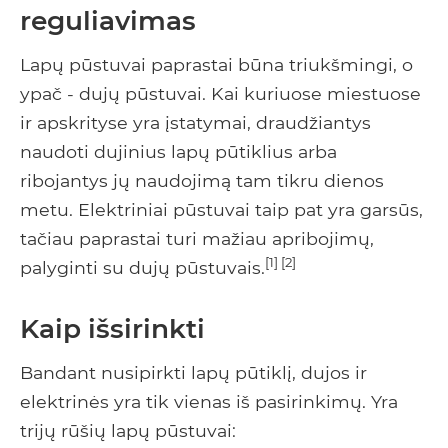
reguliavimas
Lapų pūstuvai paprastai būna triukšmingi, o
ypač - dujų pūstuvai. Kai kuriuose miestuose
ir apskrityse yra įstatymai, draudžiantys
naudoti dujinius lapų pūtiklius arba
ribojantys jų naudojimą tam tikru dienos
metu. Elektriniai pūstuvai taip pat yra garsūs,
tačiau paprastai turi mažiau apribojimų,
[1] [2]
palyginti su dujų pūstuvais.
Kaip išsirinkti
Bandant nusipirkti lapų pūtiklį, dujos ir
elektrinės yra tik vienas iš pasirinkimų. Yra
trijų rūšių lapų pūstuvai: