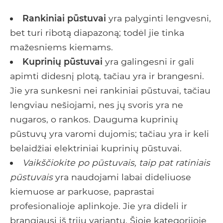
Rankiniai pūstuvai
yra palyginti lengvesni,
bet turi ribotą diapazoną; todėl jie tinka
mažesniems kiemams.
Kuprinių pūstuvai
yra galingesni ir gali
apimti didesnį plotą, tačiau yra ir brangesni.
Jie yra sunkesni nei rankiniai pūstuvai, tačiau
lengviau nešiojami, nes jų svoris yra ne
nugaros, o rankos. Dauguma kuprinių
pūstuvų yra varomi dujomis; tačiau yra ir keli
belaidžiai elektriniai kuprinių pūstuvai.
Vaikščiokite po pūstuvais, taip pat ratiniais
pūstuvais
yra naudojami labai dideliuose
kiemuose ar parkuose, paprastai
profesionalioje aplinkoje. Jie yra dideli ir
brangiausi iš trijų variantų. Šioje kategorijoje