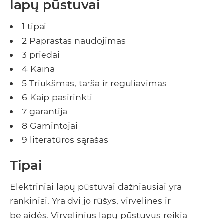
lapų pūstuvai
1 tipai
2 Paprastas naudojimas
3 priedai
4 Kaina
5 Triukšmas, tarša ir reguliavimas
6 Kaip pasirinkti
7 garantija
8 Gamintojai
9 literatūros sąrašas
Tipai
Elektriniai lapų pūstuvai dažniausiai yra
rankiniai. Yra dvi jo rūšys, virvelinės ir
belaidės. Virvelinius lapų pūstuvus reikia