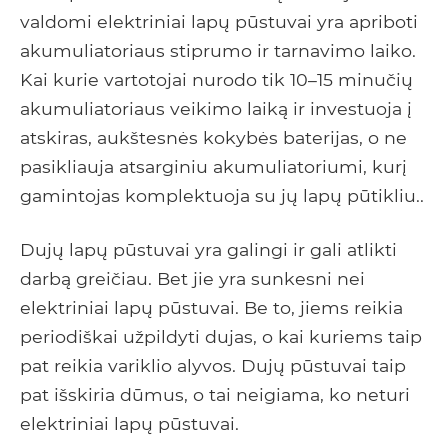
valdomi elektriniai lapų pūstuvai yra apriboti
akumuliatoriaus stiprumo ir tarnavimo laiko.
Kai kurie vartotojai nurodo tik 10–15 minučių
akumuliatoriaus veikimo laiką ir investuoja į
atskiras, aukštesnės kokybės baterijas, o ne
pasikliauja atsarginiu akumuliatoriumi, kurį
gamintojas komplektuoja su jų lapų pūtikliu..
Dujų lapų pūstuvai yra galingi ir gali atlikti
darbą greičiau. Bet jie yra sunkesni nei
elektriniai lapų pūstuvai. Be to, jiems reikia
periodiškai užpildyti dujas, o kai kuriems taip
pat reikia variklio alyvos. Dujų pūstuvai taip
pat išskiria dūmus, o tai neigiama, ko neturi
elektriniai lapų pūstuvai.