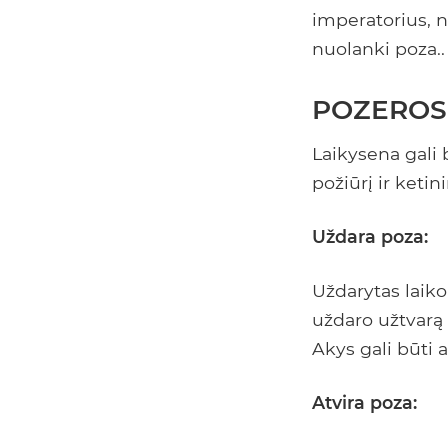
imperatorius, n
nuolanki poza..
POZEROS
Laikysena gali 
požiūrį ir ketin
Uždara poza:
Uždarytas laik
uždaro užtvarą 
Akys gali būti a
Atvira poza: