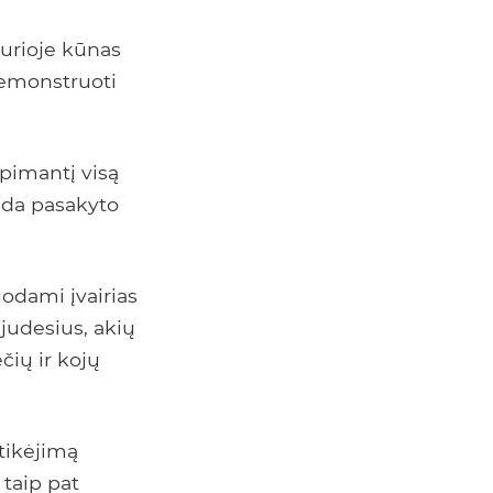
kurioje kūnas
demonstruoti
apimantį visą
deda pasakyto
odami įvairias
judesius, akių
čių ir kojų
itikėjimą
taip pat