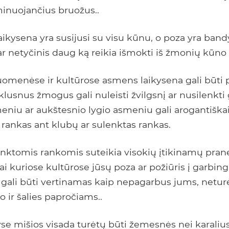
inuojančius bruožus..
ikysena yra susijusi su visu kūnu, o poza yra ban
 ar netyčinis daug ką reikia išmokti iš žmonių kūno
suomenėse ir kultūrose asmens laikysena gali būti 
lusnus žmogus gali nuleisti žvilgsnį ar nusilenkti 
meniu ar aukštesnio lygio asmeniu gali arogantiškai
 rankas ant klubų ar sulenktas rankas.
enktomis rankomis suteikia visokių įtikinamų pran
ai kuriose kultūrose jūsų poza ar požiūris į garbin
ir gali būti vertinamas kaip nepagarbus jums, netu
o ir šalies papročiams..
yse mišios visada turėtų būti žemesnės nei karalius