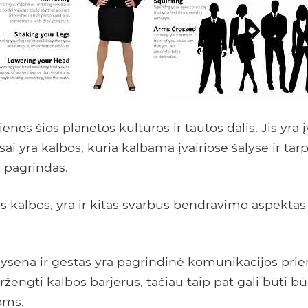
enos šios planetos kultūros ir tautos dalis. Jis yra į
ai yra kalbos, kuria kalbama įvairiose šalyse ir tar
 pagrindas.
 kalbos, yra ir kitas svarbus bendravimo aspektas 
kysena ir gestas yra pagrindinė komunikacijos prie
peržengti kalbos barjerus, tačiau taip pat gali būti 
oms.