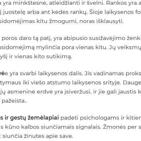
 yra minkštesnė, atleidžianti ir švelni. Rankos yra a
į juostelę arba ant kėdės rankų. Šioje laikysenos f
usidomėjimas kitu žmogumi, noras išklausyti.
 poros daro tą patį, yra abipusio susižavėjimo ženk
susidomėjimą mylinčia pora vienas kitu. Jų veiksm
šį ir vienas kito sutikimą.
vė
e yra svarbi laikysenos dalis. Jis vadinamas prok
tymaus iki viešo atstumo laikysenos srityje. Daug
ų asmeninė erdvė yra įsiveržusi, ir jie gali jaustis 
 pažeista..
s ir gestų žemėlapiai
padėti psichologams ir kiti
 kūno kalbos siunčiamais signalais. Žmonės per s
t siunčia žinutes apie save.