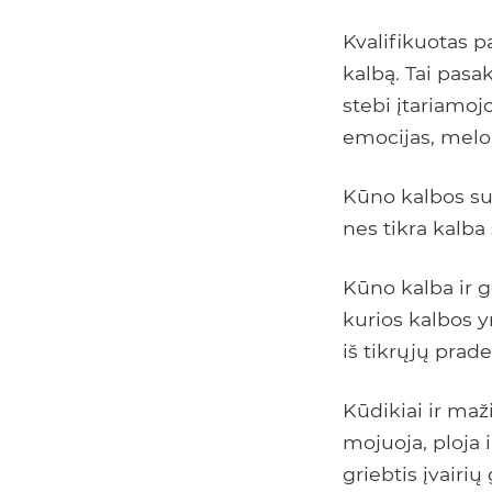
Kvalifikuotas 
kalbą. Tai pasa
stebi įtariamoj
emocijas, melo
Kūno kalbos sup
nes tikra kalb
Kūno kalba ir 
kurios kalbos 
iš tikrųjų prad
Kūdikiai ir ma
mojuoja, ploja i
griebtis įvairi