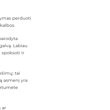
dymas perduoti
 kalbos.
parodyta
galvą. Labiau
 spoksoti ir
ešimų; tai
gą asmenį yra
rėtumėte
 ar