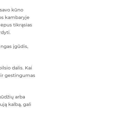
 savo kūno
usos kambaryje
lėpus tikrąsias
dyti.
ingas įgūdis,
sio dalis. Kai
 ir gestingumas
gūdžių arba
ują kalbą, gali