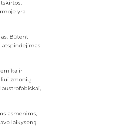
tskirtos,
ormoje yra
las. Būtent
ų atspindėjimas
semika ir
eliui žmonių
klaustrofobiškai,
ems asmenims,
avo laikyseną