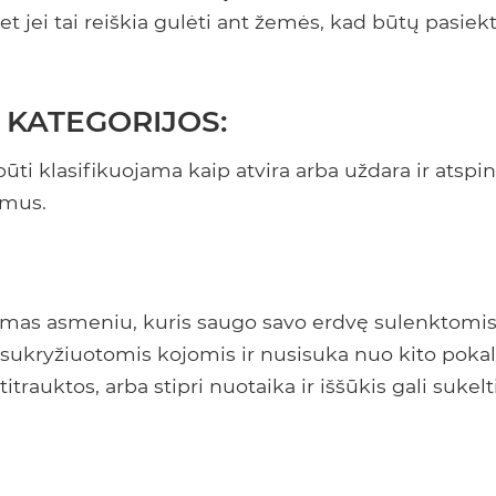
et jei tai reiškia gulėti ant žemės, kad būtų pasiekt
 KATEGORIJOS:
būti klasifikuojama kaip atvira arba uždara ir atspi
imus.
omas asmeniu, kuris saugo savo erdvę sulenktomis
sukryžiuotomis kojomis ir nusisuka nuo kito pokal
titrauktos, arba stipri nuotaika ir iššūkis gali sukelt