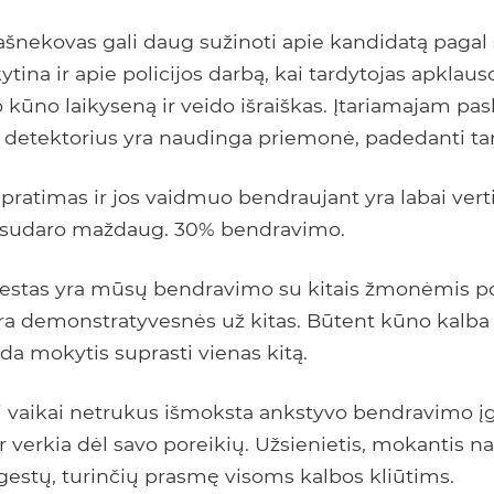
pašnekovas gali daug sužinoti apie kandidatą pagal
kytina ir apie policijos darbą, kai tardytojas apkla
o kūno laikyseną ir veido išraiškas. Įtariamajam pas
 detektorius yra naudinga priemonė, padedanti tar
ratimas ir jos vaidmuo bendraujant yra labai vert
a sudaro maždaug. 30% bendravimo.
gestas yra mūsų bendravimo su kitais žmonėmis poil
yra demonstratyvesnės už kitas. Būtent kūno kalba
eda mokytis suprasti vienas kitą.
ži vaikai netrukus išmoksta ankstyvo bendravimo į
r verkia dėl savo poreikių. Užsienietis, mokantis na
ų gestų, turinčių prasmę visoms kalbos kliūtims.