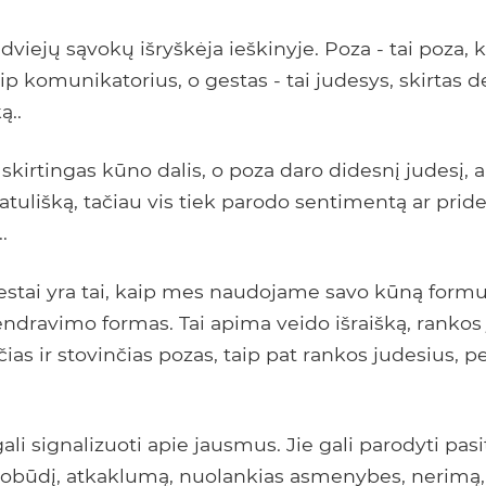
dviejų sąvokų išryškėja ieškinyje. Poza - tai poza, 
p komunikatorius, o gestas - tai judesys, skirtas 
ą..
skirtingas kūno dalis, o poza daro didesnį judesį, 
atulišką, tačiau vis tiek parodo sentimentą ar pri
.
gestai yra tai, kaip mes naudojame savo kūną formu
ndravimo formas. Tai apima veido išraišką, rankos 
ias ir stovinčias pozas, taip pat rankos judesius, pe
gali signalizuoti apie jausmus. Jie gali parodyti pas
pobūdį, atkaklumą, nuolankias asmenybes, nerimą, 