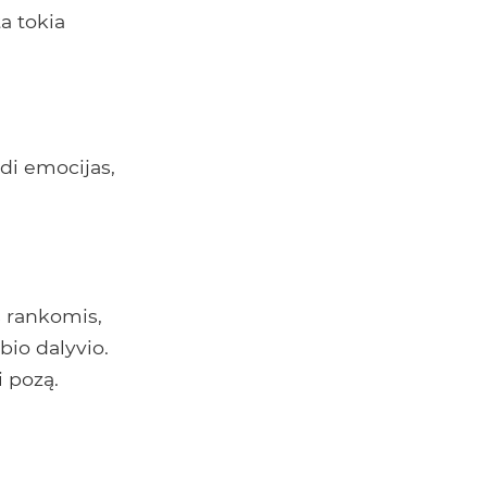
a tokia
ndi emocijas,
 rankomis,
bio dalyvio.
i pozą.