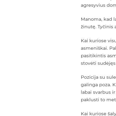
agresyvius dom
Manoma, kad la
žinutę. Tyčinis
Kai kuriose vi
asmeniškai. Pak
pasitikintis as
stovėti sudėjęs
Pozicija su sul
galinga poza. K
labai svarbus 
paklusti to met
Kai kuriose šal