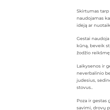
Skirtumas tarp 
naudojamas kai
idėją ar nuotaik
Gestai naudoja 
kūną, beveik st
žodžio reikšmę.
Laikysenos ir 
neverbalinio be
judesius, sėdinč
stovus..
Poza ir gestas 
savimi, drovų 