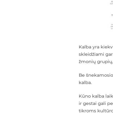
Kalba yra kiekvi
skleidžiami gars
žmonių grupių,
Be šnekamosios
kalba.
Kūno kalba lai
ir gestai gali 
tikroms kultūr