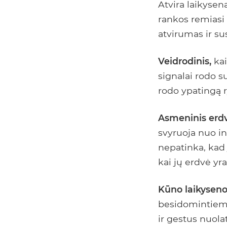
Atvira laikysena
rankos remiasi 
atvirumas ir s
Veidrodinis,
kai
signalai rodo 
rodo ypatingą ry
Asmeninis erd
svyruoja nuo in
nepatinka, kad j
kai jų erdvė yra
Kūno laikyseno
besidomintiems
ir gestus nuola