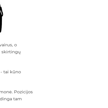
vairus, o
p skirtingų
- tai kūno
monė. Pozicijos
būdinga tam