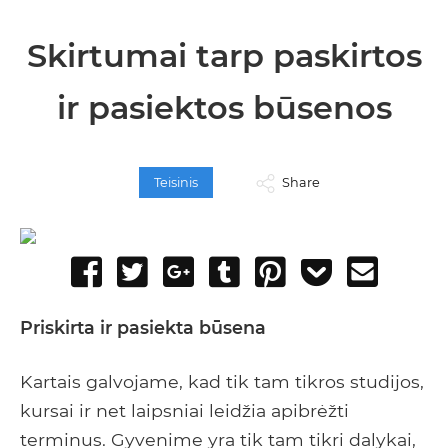
Skirtumai tarp paskirtos
ir pasiektos būsenos
Teisinis
Share
Share
Tweet
Share
Post
Pin
Add
Send
on
on
to
it
to
email
Facebook
Google+
Tumblr
Pocket
Priskirta ir pasiekta būsena
Kartais galvojame, kad tik tam tikros studijos,
kursai ir net laipsniai leidžia apibrėžti
terminus. Gyvenime yra tik tam tikri dalykai,