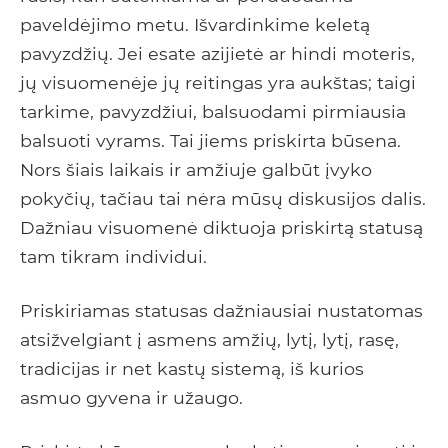
paveldėjimo metu. Išvardinkime keletą
pavyzdžių. Jei esate azijietė ar hindi moteris,
jų visuomenėje jų reitingas yra aukštas; taigi
tarkime, pavyzdžiui, balsuodami pirmiausia
balsuoti vyrams. Tai jiems priskirta būsena.
Nors šiais laikais ir amžiuje galbūt įvyko
pokyčių, tačiau tai nėra mūsų diskusijos dalis.
Dažniau visuomenė diktuoja priskirtą statusą
tam tikram individui.
Priskiriamas statusas dažniausiai nustatomas
atsižvelgiant į asmens amžių, lytį, lytį, rasę,
tradicijas ir net kastų sistemą, iš kurios
asmuo gyvena ir užaugo.