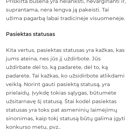
Priskirta būsena yra nelanksti, nevarginanti ir,
suprantama, nėra lengva ją pakeisti. Tai
užima pagarbą labai tradicinėje visuomenėje.
Pasiektas statusas
Kita vertus, pasiektas statusas yra kažkas, kas
jums ateina, nes jūs jį uždirbote. Jūs
uždirbate dėl to, ką padarėte, dėl to, ką
padarėte. Tai kažkas, ko užsidirbote atlikdami
veiklą. Norint gauti pasiektą statusą, yra
prielaidų. Įvykdę tokias sąlygas, būtumėte
užsitarnavę šį statusą. Štai kodėl pasiektas
statusas yra toks pat asmeninių laimėjimų
sinonimas, kaip tokį statusą būtų galima įgyti
konkurso metu, pvz..