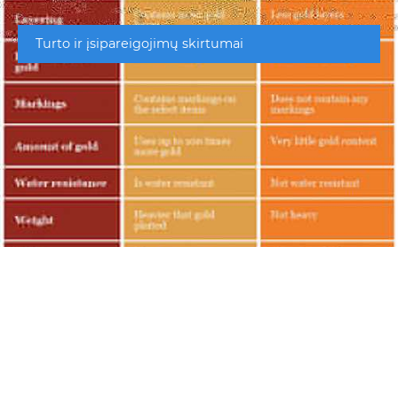
Turto ir įsipareigojimų skirtumai