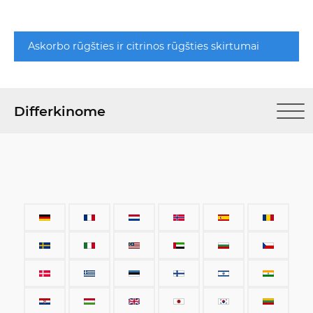
Askorbo rūgšties ir citrinos rūgšties skirtumai
Differkinome