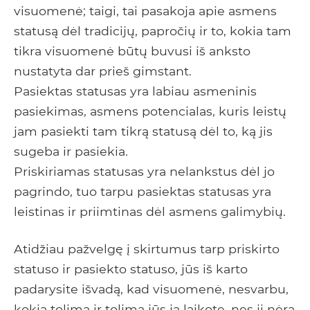
visuomenė; taigi, tai pasakoja apie asmens
statusą dėl tradicijų, papročių ir to, kokia tam
tikra visuomenė būtų buvusi iš anksto
nustatyta dar prieš gimstant.
Pasiektas statusas yra labiau asmeninis
pasiekimas, asmens potencialas, kuris leistų
jam pasiekti tam tikrą statusą dėl to, ką jis
sugeba ir pasiekia.
Priskiriamas statusas yra nelankstus dėl jo
pagrindo, tuo tarpu pasiektas statusas yra
leistinas ir priimtinas dėl asmens galimybių.
Atidžiau pažvelgę ​​į skirtumus tarp priskirto
statuso ir pasiekto statuso, jūs iš karto
padarysite išvadą, kad visuomenė, nesvarbu,
kokia tolima ir tolima jūs ją laikote, nes ji nėra