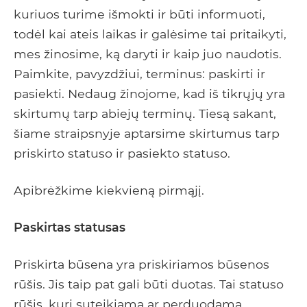
kuriuos turime išmokti ir būti informuoti,
todėl kai ateis laikas ir galėsime tai pritaikyti,
mes žinosime, ką daryti ir kaip juo naudotis.
Paimkite, pavyzdžiui, terminus: paskirti ir
pasiekti. Nedaug žinojome, kad iš tikrųjų yra
skirtumų tarp abiejų terminų. Tiesą sakant,
šiame straipsnyje aptarsime skirtumus tarp
priskirto statuso ir pasiekto statuso.
Apibrėžkime kiekvieną pirmąjį.
Paskirtas statusas
Priskirta būsena yra priskiriamos būsenos
rūšis. Jis taip pat gali būti duotas. Tai statuso
rūšis, kuri suteikiama ar perduodama