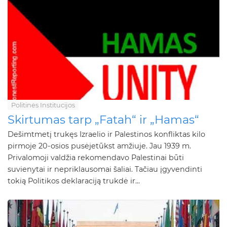
Politinės Institucijos
Skirtumas tarp „Fatah“ ir „Hamas“
Dešimtmetį trukęs Izraelio ir Palestinos konfliktas kilo
pirmoje 20-osios pusėjetūkst amžiuje. Jau 1939 m.
Privalomoji valdžia rekomendavo Palestinai būti
suvienytai ir nepriklausomai šaliai. Tačiau įgyvendinti
tokią Politikos deklaraciją trukdė ir...