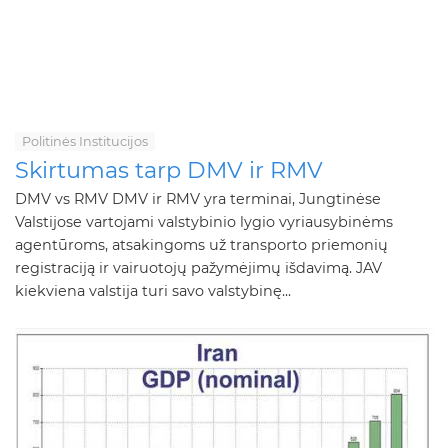
Politinės Institucijos
Skirtumas tarp DMV ir RMV
DMV vs RMV DMV ir RMV yra terminai, Jungtinėse
Valstijose vartojami valstybinio lygio vyriausybinėms
agentūroms, atsakingoms už transporto priemonių
registraciją ir vairuotojų pažymėjimų išdavimą. JAV
kiekviena valstija turi savo valstybinę...