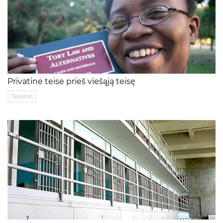
Privatinė teisė prieš viešąją teisę
Teisinis