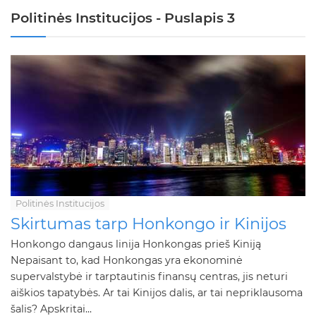
Politinės Institucijos - Puslapis 3
Politinės Institucijos
Skirtumas tarp Honkongo ir Kinijos
Honkongo dangaus linija Honkongas prieš Kiniją
Nepaisant to, kad Honkongas yra ekonominė
supervalstybė ir tarptautinis finansų centras, jis neturi
aiškios tapatybės. Ar tai Kinijos dalis, ar tai nepriklausoma
šalis? Apskritai...