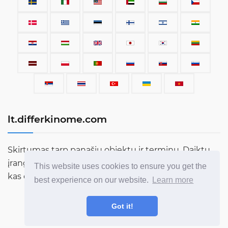
lt.differkinome.com
Skirtumas tarp panašių objektų ir terminų. Daiktų,
įrangos, automobilių, terminų, žmonių ir viso kito,
This website uses cookies to ensure you get the
kas egzistuoja šiame pasaulyje, palyginimas.
best experience on our website.
Learn more
Got it!