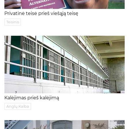
Privatinė teisė prieš viešąją teisę
Teisinis
Kalėjimas prieš kalėjimą
Anglų Kalba