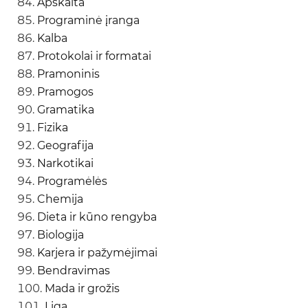
Apskaita
Programinė įranga
Kalba
Protokolai ir formatai
Pramoninis
Pramogos
Gramatika
Fizika
Geografija
Narkotikai
Programėlės
Chemija
Dieta ir kūno rengyba
Biologija
Karjera ir pažymėjimai
Bendravimas
Mada ir grožis
Liga