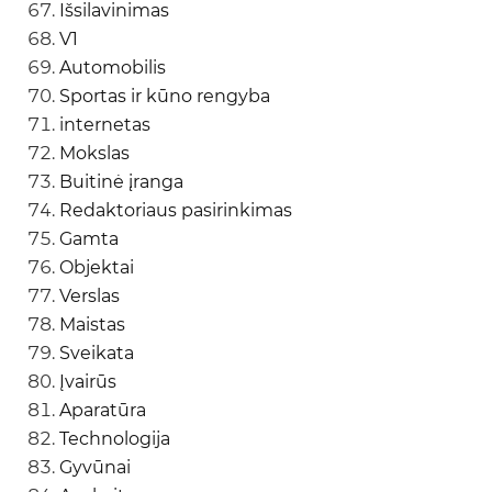
Išsilavinimas
V1
Automobilis
Sportas ir kūno rengyba
internetas
Mokslas
Buitinė įranga
Redaktoriaus pasirinkimas
Gamta
Objektai
Verslas
Maistas
Sveikata
Įvairūs
Aparatūra
Technologija
Gyvūnai