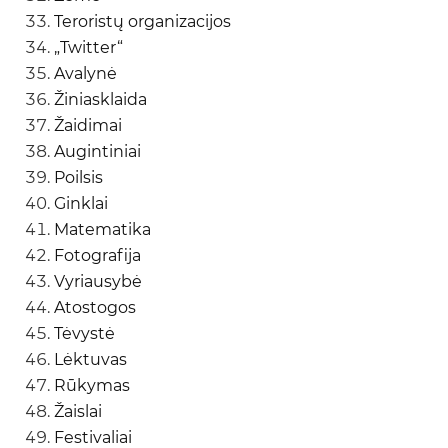
Teroristų organizacijos
„Twitter“
Avalynė
Žiniasklaida
Žaidimai
Augintiniai
Poilsis
Ginklai
Matematika
Fotografija
Vyriausybė
Atostogos
Tėvystė
Lėktuvas
Rūkymas
Žaislai
Festivaliai