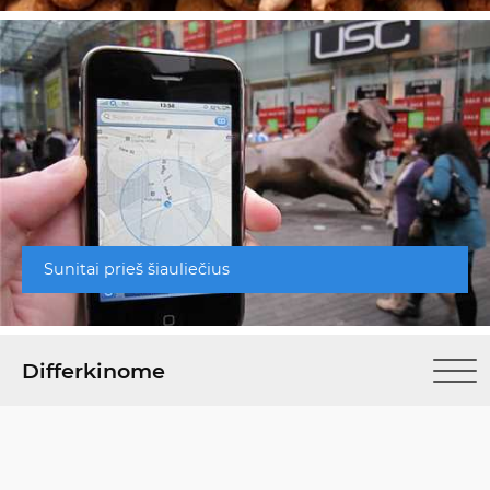
Sunitai prieš šiauliečius
Differkinome