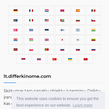
lt.differkinome.com
Skirtumas tarp panašių objektų ir terminų. Daiktų,
įrangos, automobilių, terminų, žmonių ir viso kito,
This website uses cookies to ensure you get the
kas egzistuoja šiame pasaulyje, palyginimas.
best experience on our website.
Learn more