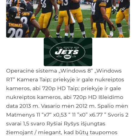
Operacinė sistema „Windows 8“ „Windows
RT“ Kamera Taip; priekyje ir gale nukreiptos
kameros, abi 720p HD Taip; priekyje ir gale
nukreiptos kameros, abi 720p HD Išleidimo
data 2013 m. Vasario mėn 2012 m. Spalio mėn
Matmenys 11 “x7“ x0,53 “ 11 ”x0” x6.77 ” Svoris 2
svarai 1,5 svaro Ryšiai Ryšys išjungtas
žiemojant / miegant, kad būtų taupomos