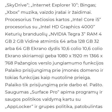
„SkyDrive“; „Internet Explorer 10“; Bingas;
„Xbox“ muzika, vaizdo įrašai ir žaidimai.
Procesorius Trečiosios kartos „Intel Core i5“
procesorius su „Intel HD Graphics 4000“
Keturių branduolių „NVIDIA Tegra 3“ RAM 4
GB 2 GB Vidinė atmintis 64 arba 128 GB 32
arba 64 GB Ekrano dydis 10,6 colio 10,6 colio
Ekrano skiriamoji geba 1080 x 1920 m 1366 x
768 Pažangios verslo jungiamumo funkcijos
Palaiko prisijungimą prie įmonės domeno ir
tokias funkcijas kaip nuotolinė prieiga.
Palaiko tik prisijungimą prie darbo el. Pašto.
Saugumas „Surface Pro“ apima programų ir
saugos politikos valdymą kartu su
„AppLocker“ ir grupės politika, patobulintas