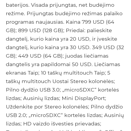
baterijos. Visada prijungtas, net budėjimo
režime. Prijungtas budėjimo režimas palaiko
programas naujausias. Kaina 799 USD (64
GB); 899 USD (128 GB); Priedai: palieskite
dangtelį, kurio kaina yra 20 USD, ir įveskite
dangtelį, kurio kaina yra 30 USD. 349 USD (32
GB); 449 USD (64 GB); juodas liečiamas
dangtelis yra papildomai 50 USD. Liečiamas
ekranas Taip; 10 taškų multitouch Taip; 5
taškų multitouch Uostai Stereo kolonėlės;
Pilno dydžio USB 3.0; „microSDXC“ kortelės
lizdas; Ausinių lizdas; Mini DisplayPort;
Uždenkite por Stereo kolonėlės; Pilno dydžio
USB 2.0; „microSDXC“ kortelės lizdas; Ausinių
lizdas; HD vaizdo išvesties prievadas;