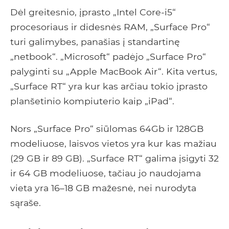
Dėl greitesnio, įprasto „Intel Core-i5“
procesoriaus ir didesnės RAM, „Surface Pro“
turi galimybes, panašias į standartinę
„netbook“. „Microsoft“ padėjo „Surface Pro“
palyginti su „Apple MacBook Air“. Kita vertus,
„Surface RT“ yra kur kas arčiau tokio įprasto
planšetinio kompiuterio kaip „iPad“.
Nors „Surface Pro“ siūlomas 64Gb ir 128GB
modeliuose, laisvos vietos yra kur kas mažiau
(29 GB ir 89 GB). „Surface RT“ galima įsigyti 32
ir 64 GB modeliuose, tačiau jo naudojama
vieta yra 16–18 GB mažesnė, nei nurodyta
sąraše.