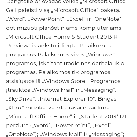
Dangtelio prievadas Veikia „Microsoft Office“
Gali paleisti visą „Microsoft Office“ paketą.
„Word“, „PowerPoint“, „Excel“ ir „OneNote“,
optimizuoti planšetiniams kompiuteriams.
„Microsoft Office Home & Student 2013 RT
Preview“ iš anksto įdiegta. Palaikomos
programos Palaikomos visos „Windows“
programos, įskaitant tradicines darbalaukio
programas. Palaikomos tik programos,
atsisiųstos iš „Windows Store“. Programos
įtrauktos „Windows Mail“ ir „Messaging“;
„SkyDrive“; „Internet Explorer 10“; Bingas;
„Xbox“ muzika, vaizdo įrašai ir žaidimai.
„Microsoft Office Home“ ir „Student 2013“ RT
peržiūra („Word“, „PowerPoint“, „Excel“,
„OneNote“); „Windows Mail“ ir „Messaging“;