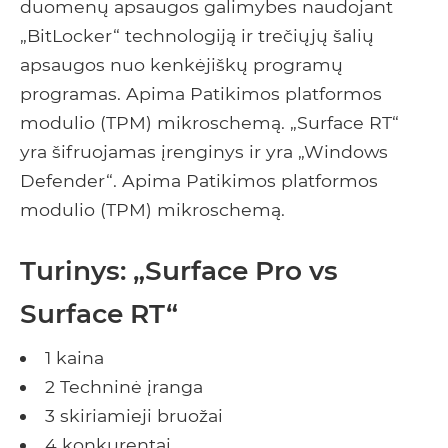
duomenų apsaugos galimybes naudojant
„BitLocker“ technologiją ir trečiųjų šalių
apsaugos nuo kenkėjiškų programų
programas. Apima Patikimos platformos
modulio (TPM) mikroschemą. „Surface RT“
yra šifruojamas įrenginys ir yra „Windows
Defender“. Apima Patikimos platformos
modulio (TPM) mikroschemą.
Turinys: „Surface Pro vs
Surface RT“
1 kaina
2 Techninė įranga
3 skiriamieji bruožai
4 konkurentai