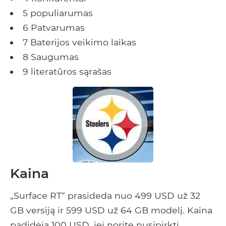
5 populiarumas
6 Patvarumas
7 Baterijos veikimo laikas
8 Saugumas
9 literatūros sąrašas
Kaina
„Surface RT“ prasideda nuo 499 USD už 32
GB versiją ir 599 USD už 64 GB modelį. Kaina
padidėja 100 USD, jei norite nusipirkti