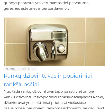
grindys paprastai yra vertinamos dėl patvarumo,
geresnės estetinės ir perpardavimo...
Namų Tobulinimas
Rankų džiovintuvas ir popieriniai
rankšluosčiai
Nuo tada rankų džiovintuvai tapo įprasti viešumoje
Rankų džiovintuvasPopieriniai rankšluosčiaiĮvadas Rankų
džiovintuvai yra elektriniai prietaisai viešosiose
prausyklose, naudojami rankoms išdžiovinti. Jie gali veikti