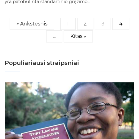
yra patobulinta standartinio gręžimo...
« Ankstesnis
1
2
3
4
...
Kitas »
Populiariausi straipsniai