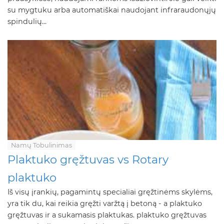
su mygtuku arba automatiškai naudojant infraraudonųjų
spindulių...
Namų Tobulinimas
Plaktuko gręžtuvas vs Rotary
plaktuko
Iš visų įrankių, pagamintų specialiai gręžtinėms skylėms,
yra tik du, kai reikia gręžti varžtą į betoną - a plaktuko
gręžtuvas ir a sukamasis plaktukas. plaktuko gręžtuvas