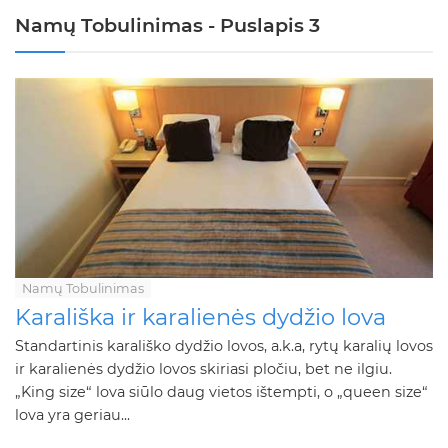
Namų Tobulinimas - Puslapis 3
Namų Tobulinimas
Karališka ir karalienės dydžio lova
Standartinis karališko dydžio lovos, a.k.a, rytų karalių lovos
ir karalienės dydžio lovos skiriasi pločiu, bet ne ilgiu.
„King size“ lova siūlo daug vietos ištempti, o „queen size“
lova yra geriau...