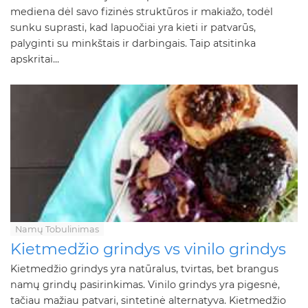
mediena dėl savo fizinės struktūros ir makiažo, todėl
sunku suprasti, kad lapuočiai yra kieti ir patvarūs,
palyginti su minkštais ir darbingais. Taip atsitinka
apskritai...
Namų Tobulinimas
Kietmedžio grindys vs vinilo grindys
Kietmedžio grindys yra natūralus, tvirtas, bet brangus
namų grindų pasirinkimas. Vinilo grindys yra pigesnė,
tačiau mažiau patvari, sintetinė alternatyva. Kietmedžio