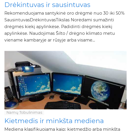
Drėkintuvas ir sausintuvas
Rekomenduojama santykinė oro drėgmė nuo 30 iki 50%
SausintuvasDrėkintuvasTikslas Norėdami sumažinti
drėgmės kiekį apylinkėse. Padidinti drėgmės kiekį
apylinkėse. Naudojimas Šilto / drėgno klimato metu
viename kambaryje ar rūsyje arba visame...
Namų Tobulinimas
Kietmedis ir minkšta mediena
Mediena klasifikuojama kaip: kietmedžio arba minkšta